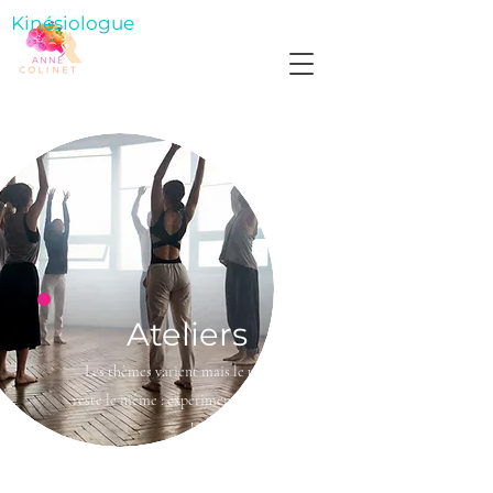
Kinésiologue
Ateliers
Les thèmes varient mais le principe
reste le même : expérimenter en groupe
!
Parce que le groupe condense l'énergie,
rend l'expérience plus forte et plus